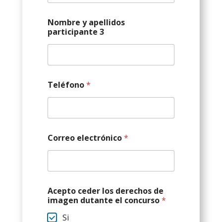
Nombre y apellidos
participante 3
Teléfono
*
Correo electrónico
*
d
Acepto ceder los derechos de
e
imagen dutante el concurso
*
r
e
Si
c