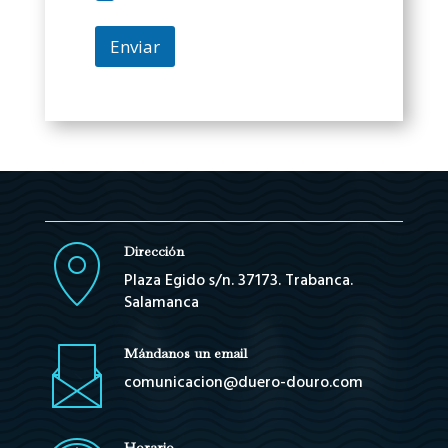
h
o
Enviar
s
c
e
d
e
r
y
Dirección
Plaza Egido s/n. 37173. Trabanca.
Salamanca
Mándanos un email
comunicacion@duero-douro.com
Horario