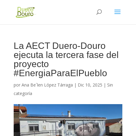
La AECT Duero-Douro
ejecuta la tercera fase del
proyecto
#EnergiaParaElPueblo
por
Ana Be´len López Tárraga
|
Dic 10, 2025
|
Sin
categoría